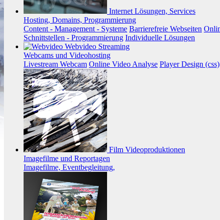
Internet
Lösungen, Services
Hosting, Domains, Programmierung
Content - Management - Systeme
Barrierefreie Webseiten
Onli
Schnittstellen - Programmierung
Individuelle Lösungen
Webvideo
Streaming
Webcams und Videohosting
Livestream Webcam
Online Video Analyse
Player Design (css)
Film
Videoproduktionen
Imagefilme und Reportagen
Imagefilme, Eventbegleitung,