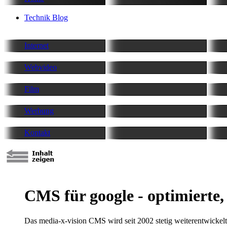
Technik Blog
Internet
Webvideo
Film
Werbung
Kontakt
CMS für google - optimierte,
Das media-x-vision CMS wird seit 2002 stetig weiterentwickelt