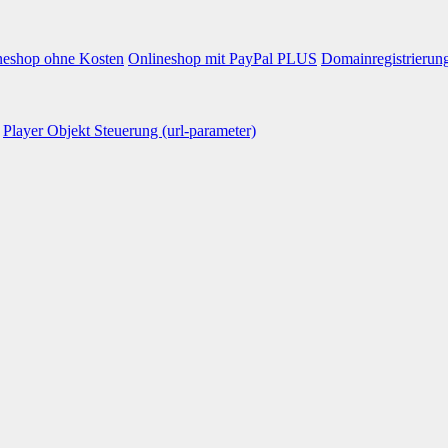
neshop ohne Kosten
Onlineshop mit PayPal PLUS
Domainregistrierun
Player Objekt Steuerung (url-parameter)