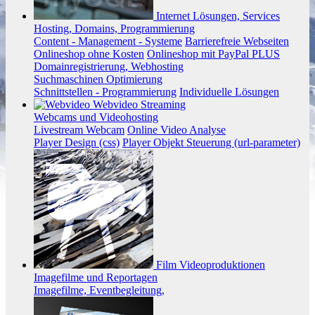
Internet
Lösungen, Services
Hosting, Domains, Programmierung
Content - Management - Systeme
Barrierefreie Webseiten
Onlineshop ohne Kosten
Onlineshop mit PayPal PLUS
Domainregistrierung, Webhosting
Suchmaschinen Optimierung
Schnittstellen - Programmierung
Individuelle Lösungen
Webvideo
Streaming
Webcams und Videohosting
Livestream Webcam
Online Video Analyse
Player Design (css)
Player Objekt Steuerung (url-parameter)
Film
Videoproduktionen
Imagefilme und Reportagen
Imagefilme, Eventbegleitung,