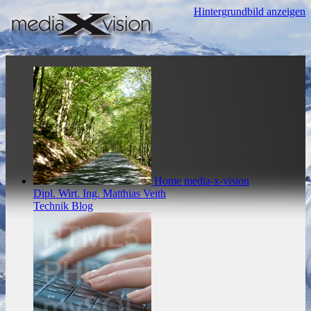
Hintergrundbild anzeigen
Home
media-x-vision
Dipl. Wirt. Ing. Matthias Veith
Technik Blog