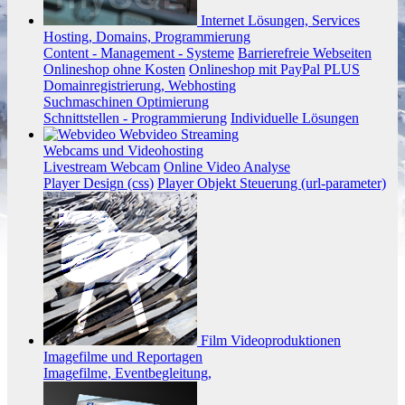
Internet
Lösungen, Services
Hosting, Domains, Programmierung
Content - Management - Systeme
Barrierefreie Webseiten
Onlineshop ohne Kosten
Onlineshop mit PayPal PLUS
Domainregistrierung, Webhosting
Suchmaschinen Optimierung
Schnittstellen - Programmierung
Individuelle Lösungen
Webvideo
Streaming
Webcams und Videohosting
Livestream Webcam
Online Video Analyse
Player Design (css)
Player Objekt Steuerung (url-parameter)
Film
Videoproduktionen
Imagefilme und Reportagen
Imagefilme, Eventbegleitung,